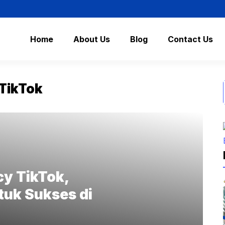
Home
About Us
Blog
Contact Us
TikTok
y TikTok,
uk Sukses di