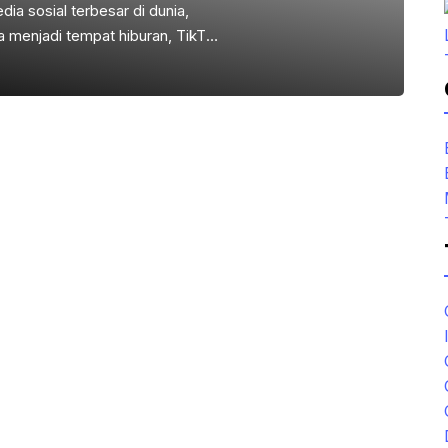
dia sosial terbesar di dunia,
a menjadi tempat hiburan, TikTok
an. Salah satu cara untuk
n membangun dan membuat
di agency, Anda dapat
 dengan brand, serta
ja sama. Namun, bagaimana cara
kses? Artikel ini akan
am membangun agency ...