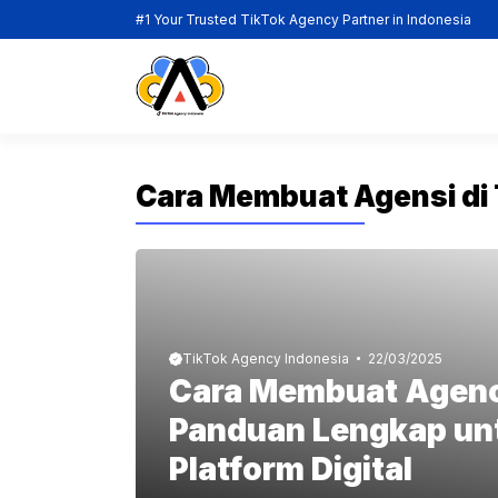
Skip
#1 Your Trusted TikTok Agency Partner in Indonesia
to
content
Cara Membuat Agensi di 
TikTok Agency Indonesia
22/03/2025
Cara Membuat Agenc
Panduan Lengkap unt
Platform Digital