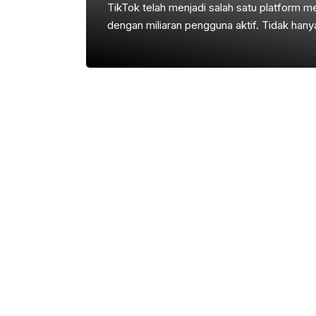
TikTok telah menjadi salah satu platform me
dengan miliaran pengguna aktif. Tidak hany
juga menjadi peluang bisnis yang menggiurk
memanfaatkan peluang ini adalah denga
agency TikTok yang sukses. Dengan menja
mengelola kreator, menghubungkan mereka
memperoleh keuntungan dari berbagai ker
membuat agency TikTok yang efektif dan su
membahas langkah-langkah mendetail dal