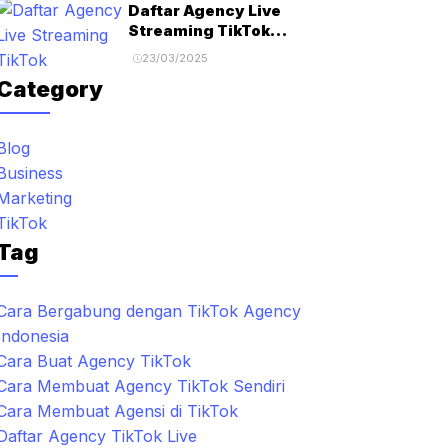
Daftar Agency Live
Streaming TikTok
Terbaik untuk
23/03/2025
Monetisasi Maksimal!
Category
Blog
Business
Marketing
TikTok
Tag
Cara Bergabung dengan TikTok Agency
Indonesia
Cara Buat Agency TikTok
Cara Membuat Agency TikTok Sendiri
Cara Membuat Agensi di TikTok
Daftar Agency TikTok Live